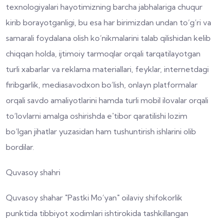
texnologiyalari hayotimizning barcha jabhalariga chuqur
kirib borayotganligi, bu esa har birimizdan undan to‘g‘ri va
samarali foydalana olish ko‘nikmalarini talab qilishidan kelib
chiqqan holda, ijtimoiy tarmoqlar orqali tarqatilayotgan
turli xabarlar va reklama materiallari, feyklar, internetdagi
firibgarlik, mediasavodxon bo‘lish, onlayn platformalar
orqali savdo amaliyotlarini hamda turli mobil ilovalar orqali
to‘lovlarni amalga oshirishda e'tibor qaratilishi lozim
bo‘lgan jihatlar yuzasidan ham tushuntirish ishlarini olib
bordilar.
Quvasoy shahri
Quvasoy shahar "Pastki Mo‘yan" oilaviy shifokorlik
punktida tibbiyot xodimlari ishtirokida tashkillangan