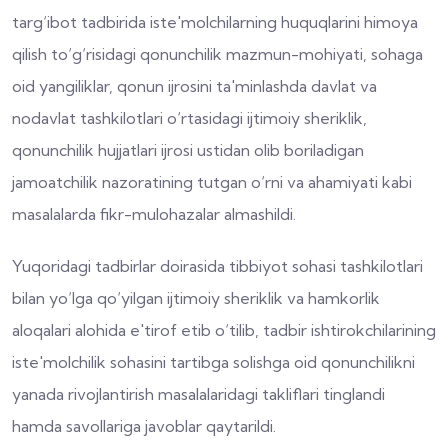
targ‘ibot tadbirida iste'molchilarning huquqlarini himoya
qilish to‘g‘risidagi qonunchilik mazmun-mohiyati, sohaga
oid yangiliklar, qonun ijrosini ta'minlashda davlat va
nodavlat tashkilotlari o‘rtasidagi ijtimoiy sheriklik,
qonunchilik hujjatlari ijrosi ustidan olib boriladigan
jamoatchilik nazoratining tutgan o‘rni va ahamiyati kabi
masalalarda fikr-mulohazalar almashildi.
Yuqoridagi tadbirlar doirasida tibbiyot sohasi tashkilotlari
bilan yo‘lga qo‘yilgan ijtimoiy sheriklik va hamkorlik
aloqalari alohida e'tirof etib o‘tilib, tadbir ishtirokchilarining
iste'molchilik sohasini tartibga solishga oid qonunchilikni
yanada rivojlantirish masalalaridagi takliflari tinglandi
hamda savollariga javoblar qaytarildi.