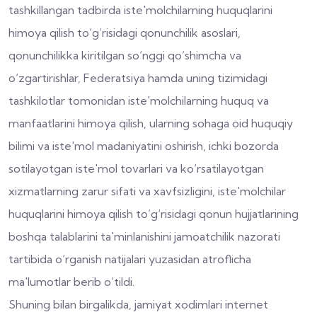
tashkillangan tadbirda iste'molchilarning huquqlarini
himoya qilish to‘g‘risidagi qonunchilik asoslari,
qonunchilikka kiritilgan so‘nggi qo‘shimcha va
o‘zgartirishlar, Federatsiya hamda uning tizimidagi
tashkilotlar tomonidan iste'molchilarning huquq va
manfaatlarini himoya qilish, ularning sohaga oid huquqiy
bilimi va iste'mol madaniyatini oshirish, ichki bozorda
sotilayotgan iste'mol tovarlari va ko‘rsatilayotgan
xizmatlarning zarur sifati va xavfsizligini, iste'molchilar
huquqlarini himoya qilish to‘g‘risidagi qonun hujjatlarining
boshqa talablarini ta'minlanishini jamoatchilik nazorati
tartibida o‘rganish natijalari yuzasidan atroflicha
ma'lumotlar berib o‘tildi.
Shuning bilan birgalikda, jamiyat xodimlari internet