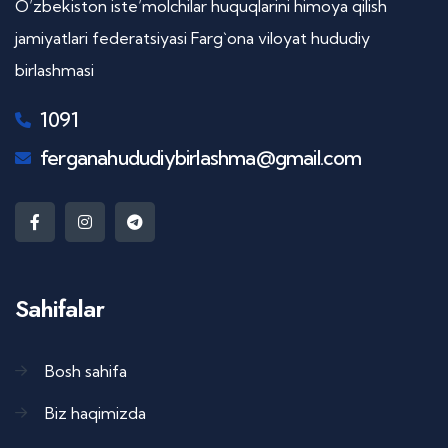
O’zbekiston iste’molchilar huquqlarini himoya qilish
jamiyatlari federatsiyasi Farg`ona viloyat hududiy
birlashmasi
1091
ferganahududiybirlashma@gmail.com
Sahifalar
Bosh sahifa
Biz haqimizda