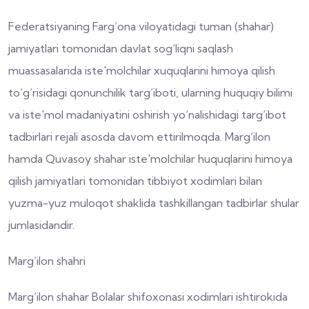
Federatsiyaning Farg‘ona viloyatidagi tuman (shahar)
jamiyatlari tomonidan davlat sog‘liqni saqlash
muassasalarida iste'molchilar xuquqlarini himoya qilish
to‘g‘risidagi qonunchilik targ‘iboti, ularning huquqiy bilimi
va iste'mol madaniyatini oshirish yo‘nalishidagi targ‘ibot
tadbirlari rejali asosda davom ettirilmoqda. Marg‘ilon
hamda Quvasoy shahar iste'molchilar huquqlarini himoya
qilish jamiyatlari tomonidan tibbiyot xodimlari bilan
yuzma-yuz muloqot shaklida tashkillangan tadbirlar shular
jumlasidandir.
Marg‘ilon shahri
Marg‘ilon shahar Bolalar shifoxonasi xodimlari ishtirokida