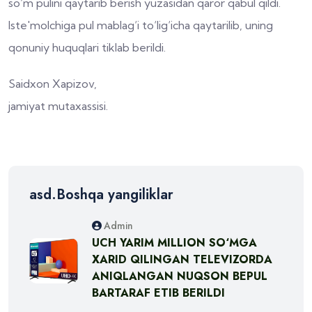
so‘m pulini qaytarib berish yuzasidan qaror qabul qildi.
Iste'molchiga pul mablag‘i to‘lig‘icha qaytarilib, uning
qonuniy huquqlari tiklab berildi.
Saidxon Xapizov,
jamiyat mutaxassisi.
asd.Boshqa yangiliklar
Admin
UCH YARIM MILLION SO‘MGA
XARID QILINGAN TELEVIZORDA
ANIQLANGAN NUQSON BEPUL
BARTARAF ETIB BERILDI