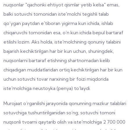
nuqsonlar "qachonki ehtiyot qismlar yetib kelsa" emas,
balki sotuvchi tomonidan iste'molchi tegishli talab
qo‘ygan paytdan e'tiboran yigirma kun ichida, ishlab
chiqaruvchi tomonidan esa, o‘n kun ichida bepul bartaraf
etilishi lozim. Aks holda, iste'molchining qonuniy talabini
bajarish kechiktirilgan har bir kun uchun, shuningdek,
nuqsonlarni bartaraf etishning shartnomadan kelib
chiqadigan muddatlaridan ortiq kechiktirilgan har bir kun
uchun sotuvchi tovar narxining bir foizi miqdorida
iste'molchiga neustoyka (penya) to‘laydi.
Murojaat o‘rganilishi jarayonida qonunning mazkur talablari
sotuvchiga tushuntirilganidan so‘ng, sotuvchi tomoni
nuqsonli tvoarni qaytarib olish va iste'molchiga 2 700 000