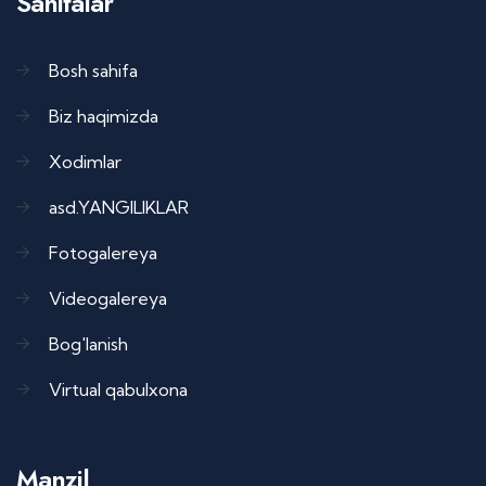
Sahifalar
Bosh sahifa
Biz haqimizda
Xodimlar
asd.YANGILIKLAR
Fotogalereya
Videogalereya
Bog'lanish
Virtual qabulxona
Manzil