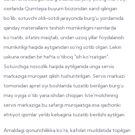
oxirlarida Qumtepa buyum bozoridan xarid qilingan
bo‘lib, sotuvchi oldi-sotdi jarayonida burg‘u yordamida
qanday materiallarni teshish mumkinligini rasmlarda
ko‘rsatib, sifatini maqtab, undan uzoq yillar foydalanish
mumkinligi haqida aytganidan so‘ng sotib olgan. Lekin
uskuna oradan bir hafta o‘tiboq "ish ko‘rsatgan".
Sotuvchiga nosozlik haqida aytilganida unga servis
markaziga murojaat qilish tushuntirilgan. Servis markazi
tomonidan aprel oyi boshlarida tuzatib berilgan burg‘u
may oyiga o‘tib yana ishdan chiqqan. Iste'molchining
servis markaziga bu safargi murojaatiga esa qachonki
ehtiyot qismlar yetib kelsagina tuzatib berilishi aytilgan.
Amaldagi qonunchilikka ko‘ra, kafolat muddatida topilgan