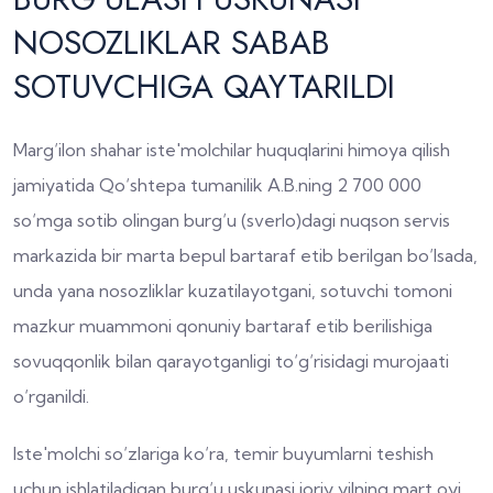
NOSOZLIKLAR SABAB
SOTUVCHIGA QAYTARILDI
Marg‘ilon shahar iste'molchilar huquqlarini himoya qilish
jamiyatida Qo‘shtepa tumanilik A.B.ning 2 700 000
so‘mga sotib olingan burg‘u (sverlo)dagi nuqson servis
markazida bir marta bepul bartaraf etib berilgan bo‘lsada,
unda yana nosozliklar kuzatilayotgani, sotuvchi tomoni
mazkur muammoni qonuniy bartaraf etib berilishiga
sovuqqonlik bilan qarayotganligi to‘g‘risidagi murojaati
o‘rganildi.
Iste'molchi so‘zlariga ko‘ra, temir buyumlarni teshish
uchun ishlatiladigan burg‘u uskunasi joriy yilning mart oyi