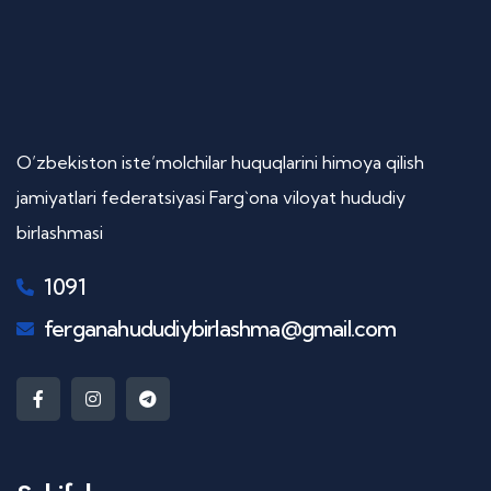
O’zbekiston iste’molchilar huquqlarini himoya qilish
jamiyatlari federatsiyasi Farg`ona viloyat hududiy
birlashmasi
1091
ferganahududiybirlashma@gmail.com