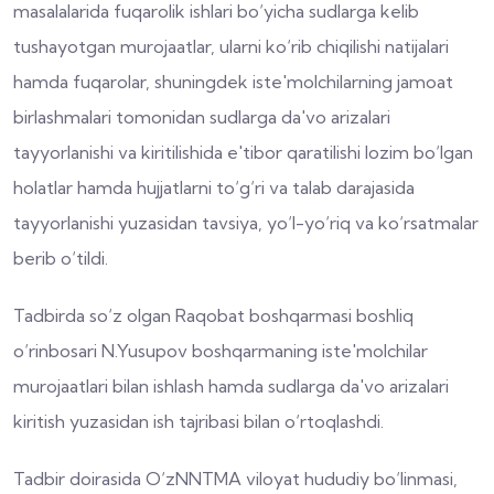
masalalarida fuqarolik ishlari bo‘yicha sudlarga kelib
tushayotgan murojaatlar, ularni ko‘rib chiqilishi natijalari
hamda fuqarolar, shuningdek iste'molchilarning jamoat
birlashmalari tomonidan sudlarga da'vo arizalari
tayyorlanishi va kiritilishida e'tibor qaratilishi lozim bo‘lgan
holatlar hamda hujjatlarni to‘g‘ri va talab darajasida
tayyorlanishi yuzasidan tavsiya, yo‘l-yo‘riq va ko‘rsatmalar
berib o‘tildi.
Tadbirda so‘z olgan Raqobat boshqarmasi boshliq
o‘rinbosari N.Yusupov boshqarmaning iste'molchilar
murojaatlari bilan ishlash hamda sudlarga da'vo arizalari
kiritish yuzasidan ish tajribasi bilan o‘rtoqlashdi.
Tadbir doirasida O‘zNNTMA viloyat hududiy bo‘linmasi,