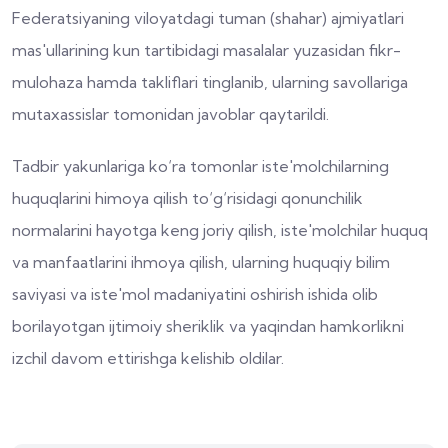
Federatsiyaning viloyatdagi tuman (shahar) ajmiyatlari
mas'ullarining kun tartibidagi masalalar yuzasidan fikr-
mulohaza hamda takliflari tinglanib, ularning savollariga
mutaxassislar tomonidan javoblar qaytarildi.
Tadbir yakunlariga ko‘ra tomonlar iste'molchilarning
huquqlarini himoya qilish to‘g‘risidagi qonunchilik
normalarini hayotga keng joriy qilish, iste'molchilar huquq
va manfaatlarini ihmoya qilish, ularning huquqiy bilim
saviyasi va iste'mol madaniyatini oshirish ishida olib
borilayotgan ijtimoiy sheriklik va yaqindan hamkorlikni
izchil davom ettirishga kelishib oldilar.