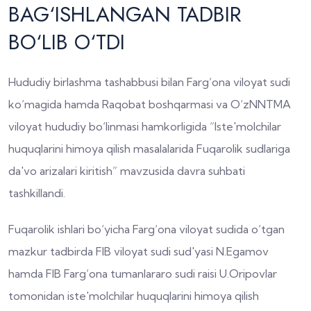
BAG‘ISHLANGAN TADBIR
BO‘LIB O‘TDI
Hududiy birlashma tashabbusi bilan Farg‘ona viloyat sudi
ko‘magida hamda Raqobat boshqarmasi va O‘zNNTMA
viloyat hududiy bo‘linmasi hamkorligida “Iste'molchilar
huquqlarini himoya qilish masalalarida Fuqarolik sudlariga
da'vo arizalari kiritish” mavzusida davra suhbati
tashkillandi.
Fuqarolik ishlari bo‘yicha Farg‘ona viloyat sudida o‘tgan
mazkur tadbirda FIB viloyat sudi sud'yasi N.Egamov
hamda FIB Farg‘ona tumanlararo sudi raisi U.Oripovlar
tomonidan iste'molchilar huquqlarini himoya qilish