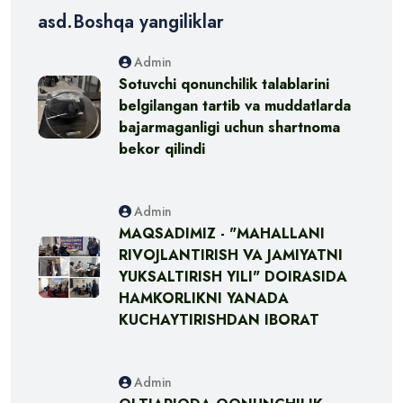
asd.Boshqa yangiliklar
Admin
Sotuvchi qonunchilik talablarini
belgilangan tartib va muddatlarda
bajarmaganligi uchun shartnoma
bekor qilindi
Admin
MAQSADIMIZ - "MAHALLANI
RIVOJLANTIRISH VA JAMIYATNI
YUKSALTIRISH YILI" DOIRASIDA
HAMKORLIKNI YANADA
KUCHAYTIRISHDAN IBORAT
Admin