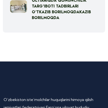
OLTIARIQDA QONUNCHILIK
TARG‘IBOTI TADBIRLARI
O‘TKAZIB BORILMOQDAKAZIB
BORILMOQDA
O’zbekiston iste’molchilar huquqlarini himoya qilish
jamiyatlari federatsiyasi Farg`ona viloyat hududiy