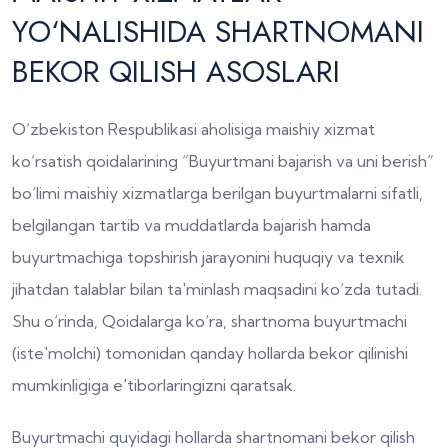
YO‘NALISHIDA SHARTNOMANI
BEKOR QILISH ASOSLARI
O‘zbekiston Respublikasi aholisiga maishiy xizmat
ko‘rsatish qoidalarining “Buyurtmani bajarish va uni berish”
bo‘limi maishiy xizmatlarga berilgan buyurtmalarni sifatli,
belgilangan tartib va muddatlarda bajarish hamda
buyurtmachiga topshirish jarayonini huquqiy va texnik
jihatdan talablar bilan ta'minlash maqsadini ko‘zda tutadi.
Shu o‘rinda, Qoidalarga ko‘ra, shartnoma buyurtmachi
(iste'molchi) tomonidan qanday hollarda bekor qilinishi
mumkinligiga e'tiborlaringizni qaratsak.
Buyurtmachi quyidagi hollarda shartnomani bekor qilish