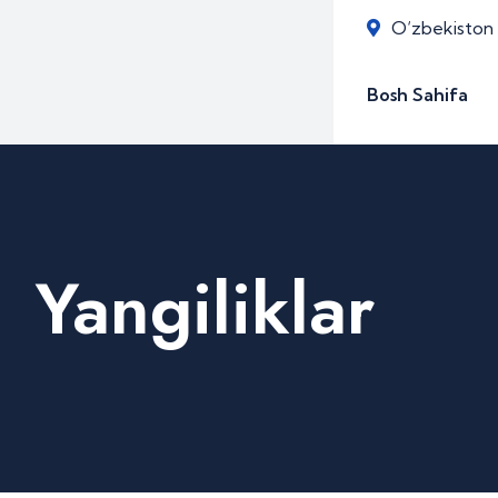
O‘zbekiston R
Bosh Sahifa
Yangiliklar