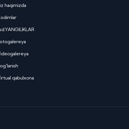
iz haqimizda
odimlar
sd.YANGILIKLAR
otogalereya
ideogalereya
og'lanish
irtual qabulxona