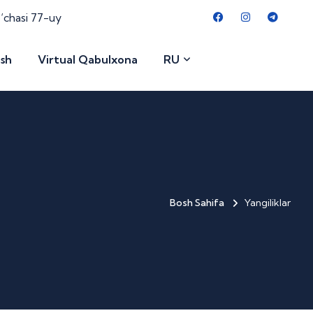
o‘chasi 77-uy
ish
Virtual Qabulxona
RU
Bosh Sahifa
Yangiliklar