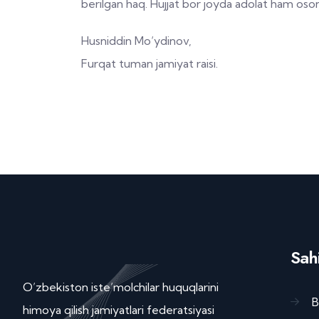
berilgan haq. Hujjat bor joyda adolat ham oso
Husniddin Mo‘ydinov,
Furqat tuman jamiyat raisi.
Sahi
O’zbekiston iste’molchilar huquqlarini
B
himoya qilish jamiyatlari federatsiyasi