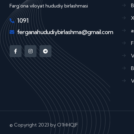
B
Farg`ona viloyat hududiy birlashmasi
X
1091
a
ferganahududiybirlashma@gmail.com
F
V
B
V
© Copyright
2023 by O'IHHQJF