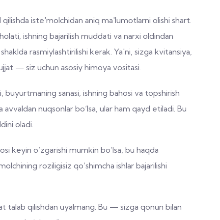
ilishda iste'molchidan aniq ma'lumotlarni olishi shart.
lati, ishning bajarilish muddati va narxi oldindan
haklda rasmiylashtirilishi kerak. Ya'ni, sizga kvitansiya,
ujjat — siz uchun asosiy himoya vositasi.
, buyurtmaning sanasi, ishning bahosi va topshirish
 avvaldan nuqsonlar bo‘lsa, ular ham qayd etiladi. Bu
ini oladi.
osi keyin o‘zgarishi mumkin bo‘lsa, bu haqda
molchining roziligisiz qo‘shimcha ishlar bajarilishi
at talab qilishdan uyalmang. Bu — sizga qonun bilan