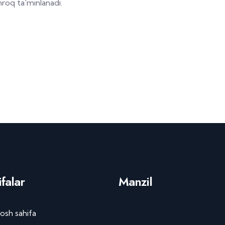
nroq ta'minlanadi.
falar
Manzil
osh sahifa