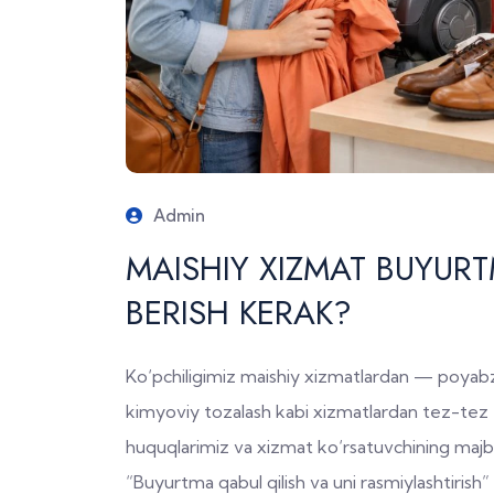
Admin
MAISHIY XIZMAT BUYURT
BERISH KERAK?
Ko‘pchiligimiz maishiy xizmatlardan — poyabzal
kimyoviy tozalash kabi xizmatlardan tez-te
huquqlarimiz va xizmat ko‘rsatuvchining majb
“Buyurtma qabul qilish va uni rasmiylashtirish”