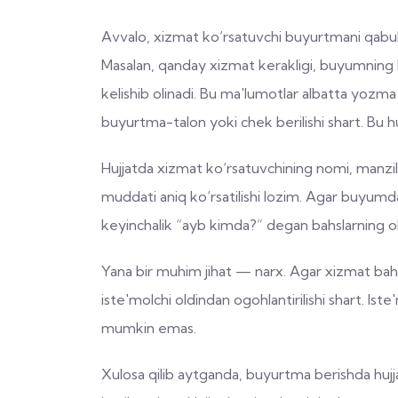
Avvalo, xizmat ko‘rsatuvchi buyurtmani qabul q
Masalan, qanday xizmat kerakligi, buyumning ho
kelishib olinadi. Bu ma'lumotlar albatta yozma s
buyurtma-talon yoki chek berilishi shart. Bu h
Hujjatda xizmat ko‘rsatuvchining nomi, manzili
muddati aniq ko‘rsatilishi lozim. Agar buyumda
keyinchalik “ayb kimda?” degan bahslarning old
Yana bir muhim jihat — narx. Agar xizmat bah
iste'molchi oldindan ogohlantirilishi shart. Iste'
mumkin emas.
Xulosa qilib aytganda, buyurtma berishda hujj