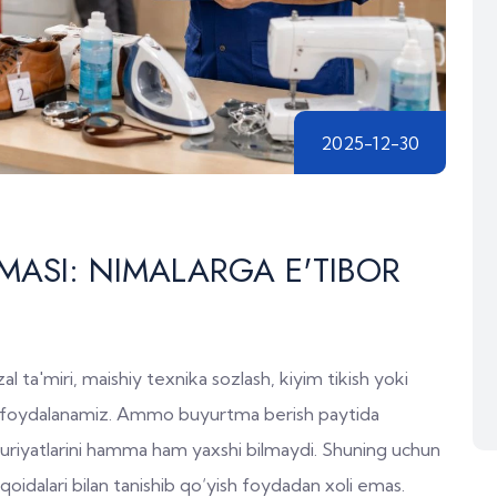
2025-12-30
MASI: NIMALARGA E'TIBOR
 ta'miri, maishiy texnika sozlash, kiyim tikish yoki
z foydalanamiz. Ammo buyurtma berish paytida
uriyatlarini hamma ham yaxshi bilmaydi. Shuning uchun
 qoidalari bilan tanishib qo‘yish foydadan xoli emas.