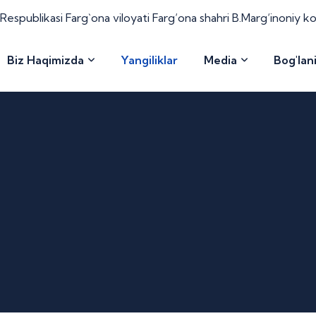
espublikasi Farg`ona viloyati Farg‘ona shahri B.Marg‘inoniy k
Biz Haqimizda
Yangiliklar
Media
Bog'lan