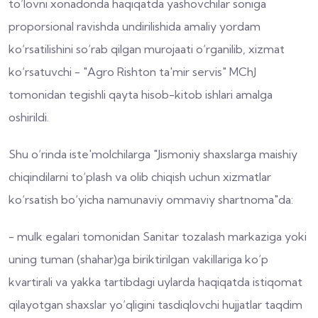
to‘lovni xonadonda haqiqatda yashovchilar soniga
proporsional ravishda undirilishida amaliy yordam
ko‘rsatilishini so‘rab qilgan murojaati o‘rganilib, xizmat
ko‘rsatuvchi - "Agro Rishton ta'mir servis" MChJ
tomonidan tegishli qayta hisob-kitob ishlari amalga
oshirildi.
Shu o‘rinda iste'molchilarga "Jismoniy shaxslarga maishiy
chiqindilarni to‘plash va olib chiqish uchun xizmatlar
ko‘rsatish bo‘yicha namunaviy ommaviy shartnoma"da:
- mulk egalari tomonidan Sanitar tozalash markaziga yoki
uning tuman (shahar)ga biriktirilgan vakillariga ko‘p
kvartirali va yakka tartibdagi uylarda haqiqatda istiqomat
qilayotgan shaxslar yo‘qligini tasdiqlovchi hujjatlar taqdim