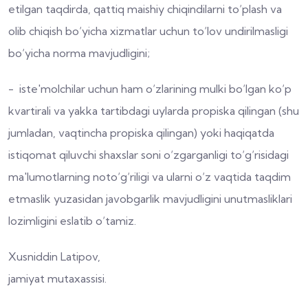
etilgan taqdirda, qattiq maishiy chiqindilarni to‘plash va
olib chiqish bo‘yicha xizmatlar uchun to‘lov undirilmasligi
bo‘yicha norma mavjudligini;
- iste'molchilar uchun ham o‘zlarining mulki bo‘lgan ko‘p
kvartirali va yakka tartibdagi uylarda propiska qilingan (shu
jumladan, vaqtincha propiska qilingan) yoki haqiqatda
istiqomat qiluvchi shaxslar soni o‘zgarganligi to‘g‘risidagi
ma'lumotlarning noto‘g‘riligi va ularni o‘z vaqtida taqdim
etmaslik yuzasidan javobgarlik mavjudligini unutmasliklari
lozimligini eslatib o‘tamiz.
Xusniddin Latipov,
jamiyat mutaxassisi.