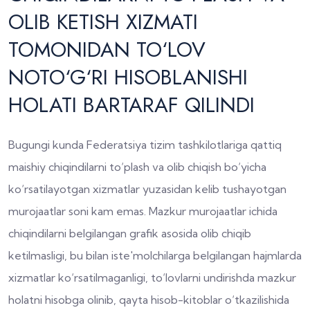
OLIB KETISH XIZMATI
TOMONIDAN TO‘LOV
NOTO‘G‘RI HISOBLANISHI
HOLATI BARTARAF QILINDI
Bugungi kunda Federatsiya tizim tashkilotlariga qattiq
maishiy chiqindilarni to‘plash va olib chiqish bo‘yicha
ko‘rsatilayotgan xizmatlar yuzasidan kelib tushayotgan
murojaatlar soni kam emas. Mazkur murojaatlar ichida
chiqindilarni belgilangan grafik asosida olib chiqib
ketilmasligi, bu bilan iste'molchilarga belgilangan hajmlarda
xizmatlar ko‘rsatilmaganligi, to‘lovlarni undirishda mazkur
holatni hisobga olinib, qayta hisob-kitoblar o‘tkazilishida