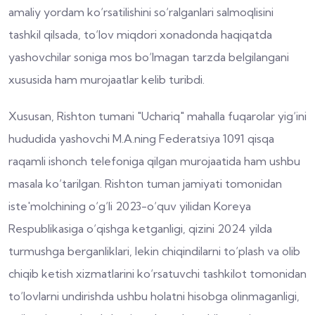
amaliy yordam ko‘rsatilishini so‘ralganlari salmoqlisini
tashkil qilsada, to‘lov miqdori xonadonda haqiqatda
yashovchilar soniga mos bo‘lmagan tarzda belgilangani
xususida ham murojaatlar kelib turibdi.
Xususan, Rishton tumani "Uchariq" mahalla fuqarolar yig‘ini
hududida yashovchi M.A.ning Federatsiya 1091 qisqa
raqamli ishonch telefoniga qilgan murojaatida ham ushbu
masala ko‘tarilgan. Rishton tuman jamiyati tomonidan
iste'molchining o‘g‘li 2023-o‘quv yilidan Koreya
Respublikasiga o‘qishga ketganligi, qizini 2024 yilda
turmushga berganliklari, lekin chiqindilarni to‘plash va olib
chiqib ketish xizmatlarini ko‘rsatuvchi tashkilot tomonidan
to‘lovlarni undirishda ushbu holatni hisobga olinmaganligi,