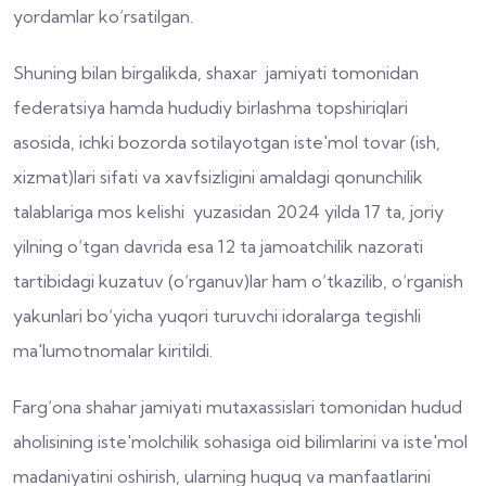
yordamlar ko‘rsatilgan.
Shuning bilan birgalikda, shaxar jamiyati tomonidan
federatsiya hamda hududiy birlashma topshiriqlari
asosida, ichki bozorda sotilayotgan iste'mol tovar (ish,
xizmat)lari sifati va xavfsizligini amaldagi qonunchilik
talablariga mos kelishi yuzasidan 2024 yilda 17 ta, joriy
yilning o‘tgan davrida esa 12 ta jamoatchilik nazorati
tartibidagi kuzatuv (o‘rganuv)lar ham o‘tkazilib, o‘rganish
yakunlari bo‘yicha yuqori turuvchi idoralarga tegishli
ma'lumotnomalar kiritildi.
Farg‘ona shahar jamiyati mutaxassislari tomonidan hudud
aholisining iste'molchilik sohasiga oid bilimlarini va iste'mol
madaniyatini oshirish, ularning huquq va manfaatlarini