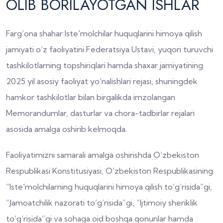
OLIB BORILAYOTGAN ISHLAR
Farg‘ona shahar Iste'molchilar huquqlarini himoya qilish
jamiyati o‘z faoliyatini Federatsiya Ustavi, yuqori turuvchi
tashkilotlarning topshiriqlari hamda shaxar jamiyatining
2025 yil asosiy faoliyat yo‘nalishlari rejasi, shuningdek
hamkor tashkilotlar bilan birgalikda imzolangan
Memorandumlar, dasturlar va chora-tadbirlar rejalari
asosida amalga oshirib kelmoqda.
Faoliyatimizni samarali amalga oshirishda O‘zbekiston
Respublikasi Konstitusiyasi, O‘zbekiston Respublikasining
“Iste'molchilarning huquqlarini himoya qilish to‘g‘risida”gi,
“Jamoatchilik nazorati to‘g‘risida”gi, “Ijtimoiy sheriklik
to‘g‘risida”gi va sohaga oid boshqa qonunlar hamda