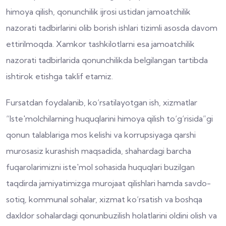
himoya qilish, qonunchilik ijrosi ustidan jamoatchilik
nazorati tadbirlarini olib borish ishlari tizimli asosda davom
ettirilmoqda. Xamkor tashkilotlarni esa jamoatchilik
nazorati tadbirlarida qonunchilikda belgilangan tartibda
ishtirok etishga taklif etamiz.
Fursatdan foydalanib, ko‘rsatilayotgan ish, xizmatlar
“Iste'molchilarning huquqlarini himoya qilish to‘g‘risida”gi
qonun talablariga mos kelishi va korrupsiyaga qarshi
murosasiz kurashish maqsadida, shahardagi barcha
fuqarolarimizni iste'mol sohasida huquqlari buzilgan
taqdirda jamiyatimizga murojaat qilishlari hamda savdo-
sotiq, kommunal sohalar, xizmat ko‘rsatish va boshqa
daxldor sohalardagi qonunbuzilish holatlarini oldini olish va