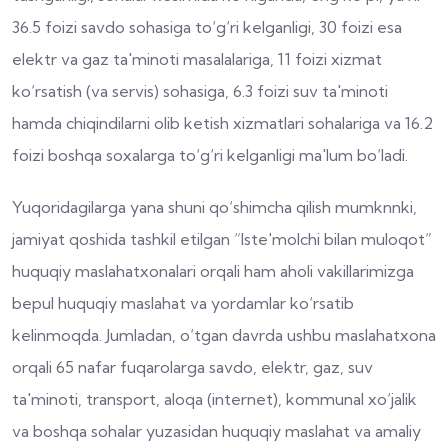
36.5 foizi savdo sohasiga to‘g‘ri kelganligi, 30 foizi esa
elektr va gaz ta'minoti masalalariga, 11 foizi xizmat
ko‘rsatish (va servis) sohasiga, 6.3 foizi suv ta'minoti
hamda chiqindilarni olib ketish xizmatlari sohalariga va 16.2
foizi boshqa soxalarga to‘g‘ri kelganligi ma'lum bo‘ladi.
Yuqoridagilarga yana shuni qo‘shimcha qilish mumknnki,
jamiyat qoshida tashkil etilgan “Iste'molchi bilan muloqot”
huquqiy maslahatxonalari orqali ham aholi vakillarimizga
bepul huquqiy maslahat va yordamlar ko‘rsatib
kelinmoqda. Jumladan, o‘tgan davrda ushbu maslahatxona
orqali 65 nafar fuqarolarga savdo, elektr, gaz, suv
ta'minoti, transport, aloqa (internet), kommunal xo‘jalik
va boshqa sohalar yuzasidan huquqiy maslahat va amaliy