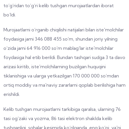
to‘g‘ridan to‘g‘ri kelib tushgan murojaatlardan iborat
bo‘ldi.
Murojaatlarni o‘rganib chiqilishi natijalari bilan iste'molchilar
foydasiga jami 346 088 455 so‘m, shundan joriy yilning
o‘zida jami 64 916 000 so‘m mablag‘lar iste'molchilar
foydasiga hal etib berildi. Bundan tashqari sudga 3 ta davo
arizasi kiritib, iste'molchilarning buzilgan huquqini
tiklanishiga va ularga yetkazilgan 170 000 000 so‘mdan
ortiq moddiy va ma'naviy zararlarni qoplab berilishiga ham
erishildi.
Kelib tushgan murojaatlarni tarkibiga qaralsa, ularning 76
tasi og‘zaki va yozma, 86 tasi elektron shaklda kelib
tushganligi, sohalar kesimida ko‘rilganda, eng ko‘pi, ya'ni