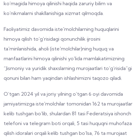
ko‘magida himoya qilinishi haqida zaruriy bilim va
ko‘nikmalarni shakllanishiga xizmat qilmoqda.
Faoliyatimiz davomida iste'molchilarning huquqlarini
himoya qilish to‘g‘risidagi qonunchilik ijrosini
ta'minlanishida, aholi (iste'molchilar)ning huquq va
manfaatlarini himoya qilinishi yo‘lida mamlakatimizning
“Jismoniy va yuridik shaxslarning murojaatlari to‘g‘risida”gi
qonuni bilan ham yaqindan ishlashimizni taqozo qiladi.
O‘tgan 2024 yil va joriy yilning o‘tgan 6 oyi davomida
jamiyatimizga iste'molchilar tomonidan 162 ta murojaatlar
kelib tushgan bo‘lib, shulardan 81 tasi Federatsiya ishonch
telefoni va telegram boti orqali, 5 tasi huquqni muhofaza
qilish idoralari orqali kelib tushgan bo‘lsa, 76 ta murojaat