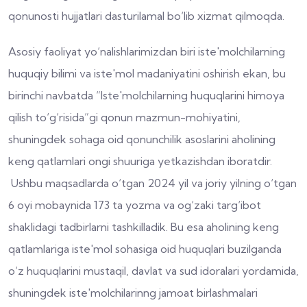
qonunosti hujjatlari dasturilamal bo‘lib xizmat qilmoqda.
Asosiy faoliyat yo‘nalishlarimizdan biri iste'molchilarning
huquqiy bilimi va iste'mol madaniyatini oshirish ekan, bu
birinchi navbatda “Iste'molchilarning huquqlarini himoya
qilish to‘g‘risida”gi qonun mazmun-mohiyatini,
shuningdek sohaga oid qonunchilik asoslarini aholining
keng qatlamlari ongi shuuriga yetkazishdan iboratdir.
Ushbu maqsadlarda o‘tgan 2024 yil va joriy yilning o‘tgan
6 oyi mobaynida 173 ta yozma va og‘zaki targ‘ibot
shaklidagi tadbirlarni tashkilladik. Bu esa aholining keng
qatlamlariga iste'mol sohasiga oid huquqlari buzilganda
o‘z huquqlarini mustaqil, davlat va sud idoralari yordamida,
shuningdek iste'molchilarinng jamoat birlashmalari