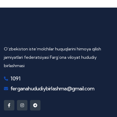
O’zbekiston iste’molchilar huquqlarini himoya qilish
jamiyatlari federatsiyasi Farg`ona viloyat hududiy
birlashmasi
1091
ferganahududiybirlashma@gmail.com