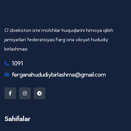
O’zbekiston iste’molchilar huquqlarini himoya qilish
jamiyatlari federatsiyasi Farg`ona viloyat hududiy
birlashmasi
1091
ferganahududiybirlashma@gmail.com
Sahifalar