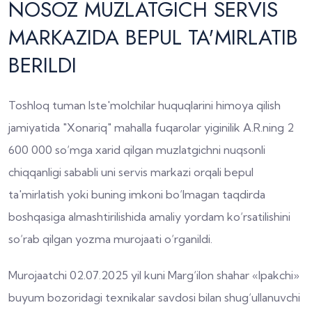
NOSOZ MUZLATGICH SERVIS
MARKAZIDA BEPUL TA'MIRLATIB
BERILDI
Toshloq tuman Iste'molchilar huquqlarini himoya qilish
jamiyatida "Xonariq" mahalla fuqarolar yiginilik A.R.ning 2
600 000 so‘mga xarid qilgan muzlatgichni nuqsonli
chiqqanligi sababli uni servis markazi orqali bepul
ta'mirlatish yoki buning imkoni bo‘lmagan taqdirda
boshqasiga almashtirilishida amaliy yordam ko‘rsatilishini
so‘rab qilgan yozma murojaati o‘rganildi.
Murojaatchi 02.07.2025 yil kuni Marg‘ilon shahar «Ipakchi»
buyum bozoridagi texnikalar savdosi bilan shug‘ullanuvchi