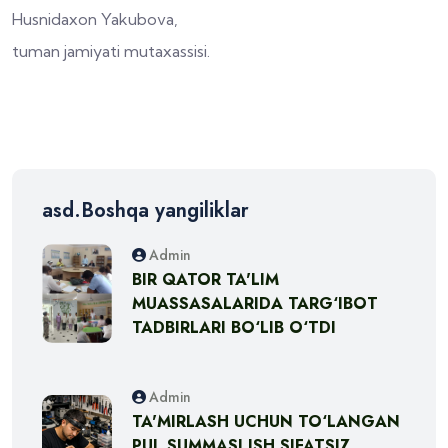
Husnidaxon Yakubova,
tuman jamiyati mutaxassisi.
asd.Boshqa yangiliklar
Admin
BIR QATOR TA'LIM
MUASSASALARIDA TARG‘IBOT
TADBIRLARI BO‘LIB O‘TDI
Admin
TA'MIRLASH UCHUN TO‘LANGAN
PUL SUMMASI ISH SIFATSIZ