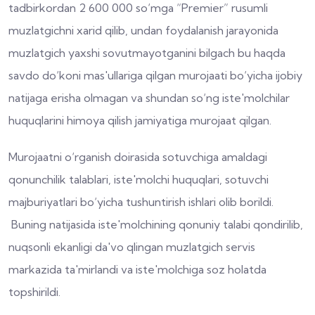
tadbirkordan 2 600 000 so‘mga “Premier” rusumli
muzlatgichni xarid qilib, undan foydalanish jarayonida
muzlatgich yaxshi sovutmayotganini bilgach bu haqda
savdo do‘koni mas'ullariga qilgan murojaati bo‘yicha ijobiy
natijaga erisha olmagan va shundan so‘ng iste'molchilar
huquqlarini himoya qilish jamiyatiga murojaat qilgan.
Murojaatni o‘rganish doirasida sotuvchiga amaldagi
qonunchilik talablari, iste'molchi huquqlari, sotuvchi
majburiyatlari bo‘yicha tushuntirish ishlari olib borildi.
Buning natijasida iste'molchining qonuniy talabi qondirilib,
nuqsonli ekanligi da'vo qlingan muzlatgich servis
markazida ta'mirlandi va iste'molchiga soz holatda
topshirildi.