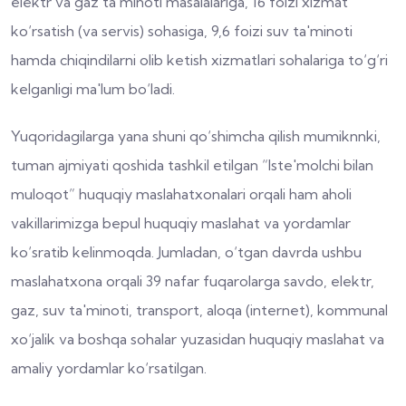
elektr va gaz ta'minoti masalalariga, 16 foizi xizmat
ko‘rsatish (va servis) sohasiga, 9,6 foizi suv ta'minoti
hamda chiqindilarni olib ketish xizmatlari sohalariga to‘g‘ri
kelganligi ma'lum bo‘ladi.
Yuqoridagilarga yana shuni qo‘shimcha qilish mumiknnki,
tuman ajmiyati qoshida tashkil etilgan “Iste'molchi bilan
muloqot” huquqiy maslahatxonalari orqali ham aholi
vakillarimizga bepul huquqiy maslahat va yordamlar
ko‘sratib kelinmoqda. Jumladan, o‘tgan davrda ushbu
maslahatxona orqali 39 nafar fuqarolarga savdo, elektr,
gaz, suv ta'minoti, transport, aloqa (internet), kommunal
xo‘jalik va boshqa sohalar yuzasidan huquqiy maslahat va
amaliy yordamlar ko‘rsatilgan.