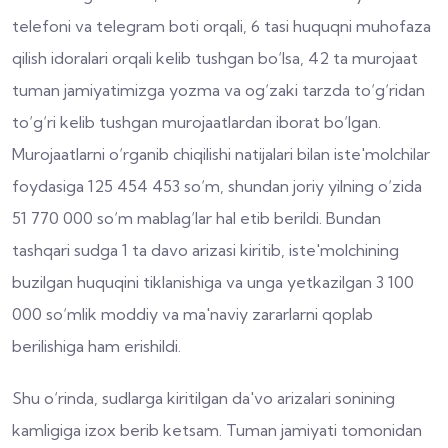
telefoni va telegram boti orqali, 6 tasi huquqni muhofaza
qilish idoralari orqali kelib tushgan bo‘lsa, 42 ta murojaat
tuman jamiyatimizga yozma va og‘zaki tarzda to‘g‘ridan
to‘g‘ri kelib tushgan murojaatlardan iborat bo‘lgan.
Murojaatlarni o‘rganib chiqilishi natijalari bilan iste'molchilar
foydasiga 125 454 453 so‘m, shundan joriy yilning o‘zida
51 770 000 so‘m mablag‘lar hal etib berildi. Bundan
tashqari sudga 1 ta davo arizasi kiritib, iste'molchining
buzilgan huquqini tiklanishiga va unga yetkazilgan 3 100
000 so‘mlik moddiy va ma'naviy zararlarni qoplab
berilishiga ham erishildi.
Shu o‘rinda, sudlarga kiritilgan da'vo arizalari sonining
kamligiga izox berib ketsam. Tuman jamiyati tomonidan