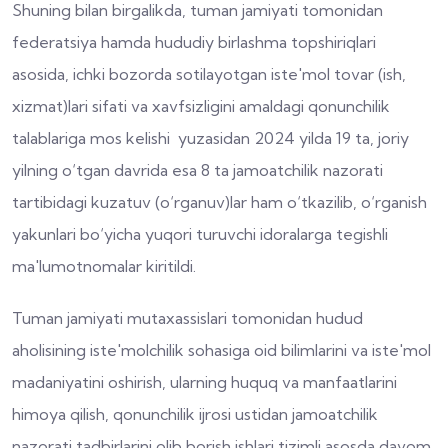
Shuning bilan birgalikda, tuman jamiyati tomonidan
federatsiya hamda hududiy birlashma topshiriqlari
asosida, ichki bozorda sotilayotgan iste'mol tovar (ish,
xizmat)lari sifati va xavfsizligini amaldagi qonunchilik
talablariga mos kelishi yuzasidan 2024 yilda 19 ta, joriy
yilning o‘tgan davrida esa 8 ta jamoatchilik nazorati
tartibidagi kuzatuv (o‘rganuv)lar ham o‘tkazilib, o‘rganish
yakunlari bo‘yicha yuqori turuvchi idoralarga tegishli
ma'lumotnomalar kiritildi.
Tuman jamiyati mutaxassislari tomonidan hudud
aholisining iste'molchilik sohasiga oid bilimlarini va iste'mol
madaniyatini oshirish, ularning huquq va manfaatlarini
himoya qilish, qonunchilik ijrosi ustidan jamoatchilik
nazorati tadbirlarini olib borish ishlari tizimli asosda davom