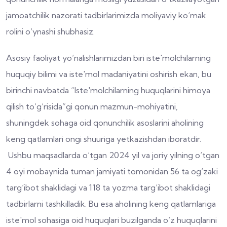
jamoatchilik nazorati tadbirlarimizda moliyaviy ko‘mak
rolini o‘ynashi shubhasiz.
Asosiy faoliyat yo‘nalishlarimizdan biri iste'molchilarning
huquqiy bilimi va iste'mol madaniyatini oshirish ekan, bu
birinchi navbatda “Iste'molchilarning huquqlarini himoya
qilish to‘g‘risida”gi qonun mazmun-mohiyatini,
shuningdek sohaga oid qonunchilik asoslarini aholining
keng qatlamlari ongi shuuriga yetkazishdan iboratdir.
Ushbu maqsadlarda o‘tgan 2024 yil va joriy yilning o‘tgan
4 oyi mobaynida tuman jamiyati tomonidan 56 ta og‘zaki
targ‘ibot shaklidagi va 118 ta yozma targ‘ibot shaklidagi
tadbirlarni tashkilladik. Bu esa aholining keng qatlamlariga
iste'mol sohasiga oid huquqlari buzilganda o‘z huquqlarini