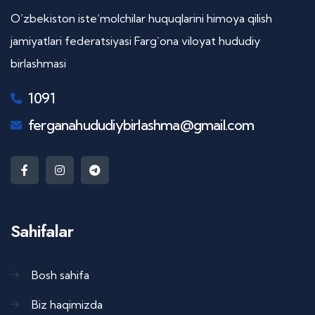
O’zbekiston iste’molchilar huquqlarini himoya qilish
jamiyatlari federatsiyasi Farg`ona viloyat hududiy
birlashmasi
1091
ferganahududiybirlashma@gmail.com
Sahifalar
Bosh sahifa
Biz haqimizda