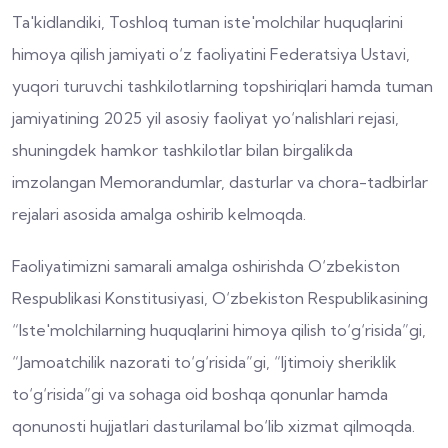
Ta'kidlandiki, Toshloq tuman iste'molchilar huquqlarini
himoya qilish jamiyati o‘z faoliyatini Federatsiya Ustavi,
yuqori turuvchi tashkilotlarning topshiriqlari hamda tuman
jamiyatining 2025 yil asosiy faoliyat yo‘nalishlari rejasi,
shuningdek hamkor tashkilotlar bilan birgalikda
imzolangan Memorandumlar, dasturlar va chora-tadbirlar
rejalari asosida amalga oshirib kelmoqda.
Faoliyatimizni samarali amalga oshirishda O‘zbekiston
Respublikasi Konstitusiyasi, O‘zbekiston Respublikasining
“Iste'molchilarning huquqlarini himoya qilish to‘g‘risida”gi,
“Jamoatchilik nazorati to‘g‘risida”gi, “Ijtimoiy sheriklik
to‘g‘risida”gi va sohaga oid boshqa qonunlar hamda
qonunosti hujjatlari dasturilamal bo‘lib xizmat qilmoqda.