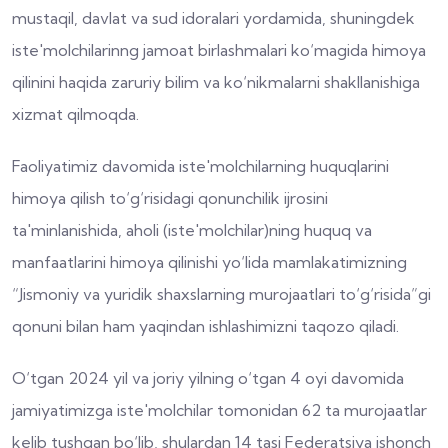
mustaqil, davlat va sud idoralari yordamida, shuningdek
iste'molchilarinng jamoat birlashmalari ko‘magida himoya
qilinini haqida zaruriy bilim va ko‘nikmalarni shakllanishiga
xizmat qilmoqda.
Faoliyatimiz davomida iste'molchilarning huquqlarini
himoya qilish to‘g‘risidagi qonunchilik ijrosini
ta'minlanishida, aholi (iste'molchilar)ning huquq va
manfaatlarini himoya qilinishi yo‘lida mamlakatimizning
“Jismoniy va yuridik shaxslarning murojaatlari to‘g‘risida”gi
qonuni bilan ham yaqindan ishlashimizni taqozo qiladi.
O‘tgan 2024 yil va joriy yilning o‘tgan 4 oyi davomida
jamiyatimizga iste'molchilar tomonidan 62 ta murojaatlar
kelib tushgan bo‘lib, shulardan 14 tasi Federatsiya ishonch