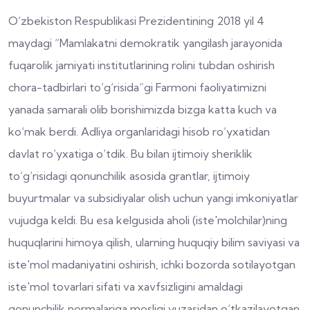
O‘zbekiston Respublikasi Prezidentining 2018 yil 4
maydagi “Mamlakatni demokratik yangilash jarayonida
fuqarolik jamiyati institutlarining rolini tubdan oshirish
chora-tadbirlari to‘g‘risida”gi Farmoni faoliyatimizni
yanada samarali olib borishimizda bizga katta kuch va
ko‘mak berdi. Adliya organlaridagi hisob ro‘yxatidan
davlat ro‘yxatiga o‘tdik. Bu bilan ijtimoiy sheriklik
to‘g‘risidagi qonunchilik asosida grantlar, ijtimoiy
buyurtmalar va subsidiyalar olish uchun yangi imkoniyatlar
vujudga keldi. Bu esa kelgusida aholi (iste'molchilar)ning
huquqlarini himoya qilish, ularning huquqiy bilim saviyasi va
iste'mol madaniyatini oshirish, ichki bozorda sotilayotgan
iste'mol tovarlari sifati va xavfsizligini amaldagi
qonunchilik normalariga mosligi yuzasidan o‘tkazilayotgan