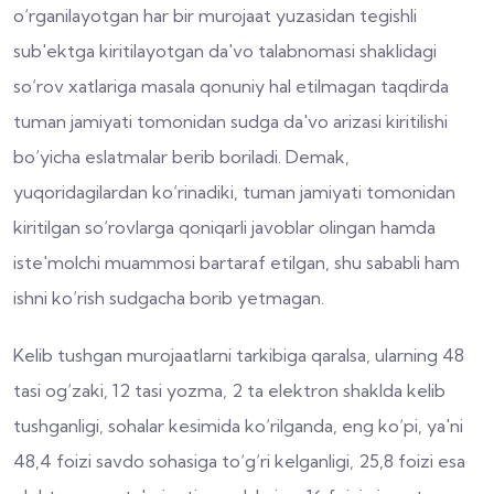
o‘rganilayotgan har bir murojaat yuzasidan tegishli
sub'ektga kiritilayotgan da'vo talabnomasi shaklidagi
so‘rov xatlariga masala qonuniy hal etilmagan taqdirda
tuman jamiyati tomonidan sudga da'vo arizasi kiritilishi
bo‘yicha eslatmalar berib boriladi. Demak,
yuqoridagilardan ko‘rinadiki, tuman jamiyati tomonidan
kiritilgan so‘rovlarga qoniqarli javoblar olingan hamda
iste'molchi muammosi bartaraf etilgan, shu sababli ham
ishni ko‘rish sudgacha borib yetmagan.
Kelib tushgan murojaatlarni tarkibiga qaralsa, ularning 48
tasi og‘zaki, 12 tasi yozma, 2 ta elektron shaklda kelib
tushganligi, sohalar kesimida ko‘rilganda, eng ko‘pi, ya'ni
48,4 foizi savdo sohasiga to‘g‘ri kelganligi, 25,8 foizi esa