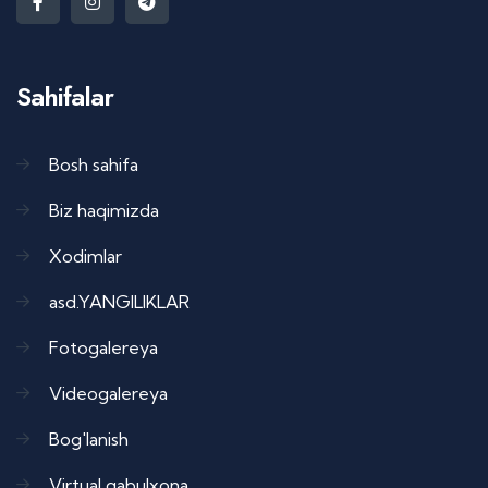
Sahifalar
Bosh sahifa
Biz haqimizda
Xodimlar
asd.YANGILIKLAR
Fotogalereya
Videogalereya
Bog'lanish
Virtual qabulxona