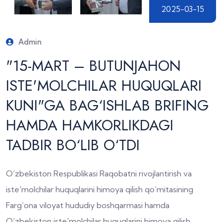
2025-03-15
Admin
"15-MART – BUTUNJAHON
ISTE'MOLCHILAR HUQUQLARI
KUNI"GA BAG‘ISHLAB BRIFING
HAMDA HAMKORLIKDAGI
TADBIR BO‘LIB O‘TDI
O‘zbekiston Respublikasi Raqobatni rivojlantirish va
iste'molchilar huquqlarini himoya qilish qo‘mitasining
Farg‘ona viloyat hududiy boshqarmasi hamda
O‘zbekiston iste'molchilar huquqlarini himoya qilish