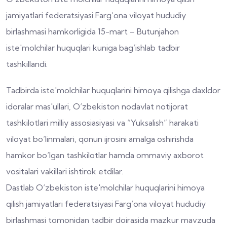
jamiyatlari federatsiyasi Farg‘ona viloyat hududiy
birlashmasi hamkorligida 15-mart – Butunjahon
iste'molchilar huquqlari kuniga bag‘ishlab tadbir
tashkillandi.
Tadbirda iste'molchilar huquqlarini himoya qilishga daxldor
idoralar mas'ullari, O‘zbekiston nodavlat notijorat
tashkilotlari milliy assosiasiyasi va “Yuksalish” harakati
viloyat bo‘linmalari, qonun ijrosini amalga oshirishda
hamkor bo‘lgan tashkilotlar hamda ommaviy axborot
vositalari vakillari ishtirok etdilar.
Dastlab O‘zbekiston iste'molchilar huquqlarini himoya
qilish jamiyatlari federatsiyasi Farg‘ona viloyat hududiy
birlashmasi tomonidan tadbir doirasida mazkur mavzuda