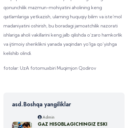
qonunchilik mazmun-mohiyatini aholining keng
qatlamlariga yetkazish, ularning huquqiy bilim va iste'mol
madaniyatini oshirish, bu boradagi jamoatchilik nazorati
ishlariga aholi vakillarini keng jalb qilishda o‘zaro hamkorlik
va ijtimoiy sheriklikni yanada yaqindan yo‘lga qo‘yishga
kelishib olindi.
fotolar: UzA fotomuxbiri Muqimjon Qodirov
asd.Boshqa yangiliklar
Admin
GAZ HISOBLAGICHINGIZ ESKI