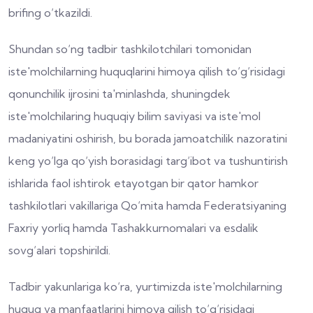
brifing o‘tkazildi.
Shundan so‘ng tadbir tashkilotchilari tomonidan
iste'molchilarning huquqlarini himoya qilish to‘g‘risidagi
qonunchilik ijrosini ta'minlashda, shuningdek
iste'molchilaring huquqiy bilim saviyasi va iste'mol
madaniyatini oshirish, bu borada jamoatchilik nazoratini
keng yo‘lga qo‘yish borasidagi targ‘ibot va tushuntirish
ishlarida faol ishtirok etayotgan bir qator hamkor
tashkilotlari vakillariga Qo‘mita hamda Federatsiyaning
Faxriy yorliq hamda Tashakkurnomalari va esdalik
sovg‘alari topshirildi.
Tadbir yakunlariga ko‘ra, yurtimizda iste'molchilarning
huquq va manfaatlarini himoya qilish to‘g‘risidagi