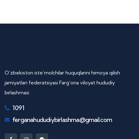
O’zbekiston iste’molchilar huquqlarini himoya qilish
jamiyatlari federatsiyasi Farg`ona viloyat hududiy
birlashmasi
1091
ferganahududiybirlashma@gmail.com