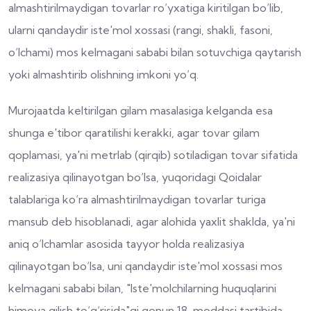
almashtirilmaydigan tovarlar ro‘yxatiga kiritilgan bo‘lib,
ularni qandaydir iste'mol xossasi (rangi, shakli, fasoni,
o‘lchami) mos kelmagani sababi bilan sotuvchiga qaytarish
yoki almashtirib olishning imkoni yo‘q.
Murojaatda keltirilgan gilam masalasiga kelganda esa
shunga e'tibor qaratilishi kerakki, agar tovar gilam
qoplamasi, ya'ni metrlab (qirqib) sotiladigan tovar sifatida
realizasiya qilinayotgan bo‘lsa, yuqoridagi Qoidalar
talablariga ko‘ra almashtirilmaydigan tovarlar turiga
mansub deb hisoblanadi, agar alohida yaxlit shaklda, ya'ni
aniq o‘lchamlar asosida tayyor holda realizasiya
qilinayotgan bo‘lsa, uni qandaydir iste'mol xossasi mos
kelmagani sababi bilan, "Iste'molchilarning huquqlarini
himoya qilish to‘g‘risida"gi qonun 18-moddasi tartibida,