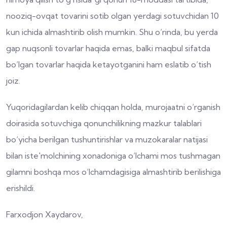
nooziq-ovqat tovarini sotib olgan yerdagi sotuvchidan 10
kun ichida almashtirib olish mumkin. Shu o‘rinda, bu yerda
gap nuqsonli tovarlar haqida emas, balki maqbul sifatda
bo‘lgan tovarlar haqida ketayotganini ham eslatib o‘tish
joiz.
Yuqoridagilardan kelib chiqqan holda, murojaatni o‘rganish
doirasida sotuvchiga qonunchilikning mazkur talablari
bo‘yicha berilgan tushuntirishlar va muzokaralar natijasi
bilan iste'molchining xonadoniga o‘lchami mos tushmagan
gilamni boshqa mos o‘lchamdagisiga almashtirib berilishiga
erishildi.
Farxodjon Xaydarov,