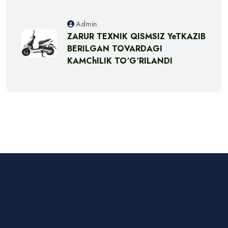
Admin
ZARUR TEXNIK QISMSIZ YeTKAZIB
BERILGAN TOVARDAGI
KAMChILIK TO‘G‘RILANDI