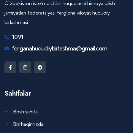
O’zbekiston iste’molchilar huquqlarini himoya qilish
jamiyatlari federatsiyasi Farg`ona viloyat hududiy
birlashmasi
1091
ferganahududiybirlashma@gmail.com
Sahifalar
Bosh sahifa
Biz haqimizda