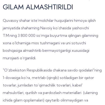
GILAM ALMASHTIRILDI
Quvasoy shahar iste'molchilar huquqlarini himoya qilish
jamiyatida shaharning Navoiy ko‘chasida yashovchi
T.M.ning 3 800 000 so‘mga buyurtma qilingan gilamning
xona o‘lchamiga mos tushmagani va uni sotuvchi
boshqasiga almashtirib bermayotganligi xususidagi
murojaati o‘rganildi.
"O‘zbekiston Respublikasida chakana savdo qoidalari"ning
1-ilovasiga ko‘ra, metrlab (qirqib) sotiladigan bir qator
tovarlar, jumladan to‘qimachilik tovarlari, kabel'
mahsulotlari, qurilish va pardozlash materiallari (ularning
ichida gilam qoplamalari) qaytarib olinmaydigan va