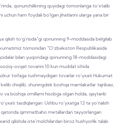
 o‘rinda, qonunchilikning quyidagi tomonlariga to‘xtalib
ni uchun ham foydali bo‘lgan jihatlarini ularga yana bir
a qilish to‘g‘risida"gi qonunning 9-moddasida belgilab
 Hukumatimiz tomonidan "O‘zbekiston Respublikasida
 qoidalar bilan yuqoridagi qonunning 18-moddasidagi
nooziq-ovqat tovarini 10 kun muddat ichida
azkur toifaga tushmaydigan tovarlar ro‘yxati Hukumat
elib chiqilib, shuningdek boshqa mamlakatlar tajribasi,
uv va boshqa omillarni hisobga olgan holda, qaytarib
o‘yxati tasdiqlangan. Ushbu ro‘yxatga 12 ta yo‘nalish
 ular qatorida qimmatbaho metallardan tayyorlangan
rid qilishda iste'molchilardan biroz hushyorlik talab