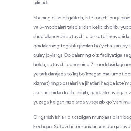
qilinadi!
Shuning bilan birgalikda, iste'molchi huquqini
va 6-moddalari talablaridan kelib chiqilib, yuqo
shug‘ullanuvchi sotuvchi oldi-sotdi jarayonida 
qoidalarning tegishli qismlari bo‘yicha zaruriy t
qulay joylarga Qoidalarning o‘z faoliyatiga tegi
holda, sotuvchi qonunning 7-moddasidagi norm
yetarli darajada to‘liq bo‘lmagan ma'lumot beri
xizmat)ning xossalari va jihatlari haqida ist
asoslanishidan kelib chiqib, qaytarilmaydigan v
yuzaga kelgan nizolarda yutqazib qo‘yishi mu
O‘rganish ishlari o‘tkazilgan murojaat bilan 
kechgan. Sotuvchi tomonidan xaridorga savdo q