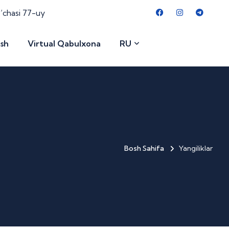
o‘chasi 77-uy
ish
Virtual Qabulxona
RU
Bosh Sahifa
Yangiliklar