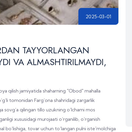
2025-03-01
RDAN TAYYORLANGAN
DI VA ALMASHTIRILMAYDI,
moya qilish jamiyatida shaharning "Obod" mahalla
o‘g‘li tomonidan Farg‘ona shahridagi zargarlik
a sovg‘a qilingan tillo uzukning o‘lchami mos
nligi xususidagi murojaati o‘rganilib, o‘rganish
hal bo‘lishiga, tovar uchun to‘langan pulni iste'molchiga