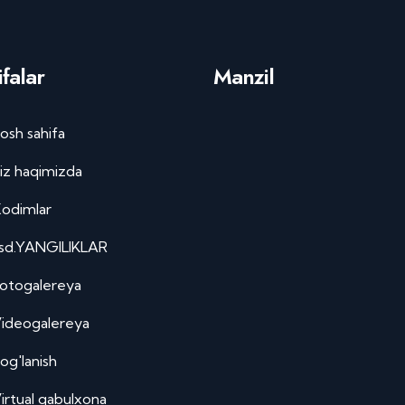
falar
Manzil
osh sahifa
iz haqimizda
odimlar
sd.YANGILIKLAR
otogalereya
ideogalereya
og'lanish
irtual qabulxona