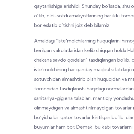
qaytarilishiga erishildi. Shunday bo‘lsada, shu
o‘tib, oldi-sotdi amaliyotlarining har ikki tomo
bor eslatib o‘tishni joiz deb bilamiz.
Amaldagi "Iste'molchilarning huquqlarini himoy
berilgan vakolatlaridan kelib chiqqan holda
chakana savdo qoidalari" tasdiqlangan bo‘lib,
iste'molchining har qanday maqbul sifatdagi 
sotuvchidan almashtirib olish huquqidan va m
tomonidan tasdiqlanishi haqidagi normalardan k
sanitariya-gigiena talablari, mantiqiy yondash
olinmaydigan va almashtirilmaydigan tovarlar r
bo‘yicha bir qator tovarlar kiritilgan bo‘lib,
buyumlar ham bor. Demak, bu kabi tovarlarni xa