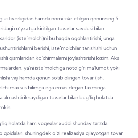
ng ustivorligidan hamda nomi zikr etilgan qonunning 5
ridagi ro‘yxatga kiritilgan tovarlar savdosi bilan
xaridor (iste'molchi)ni bu haqda ogohlantirishi, unga
ushuntirishlarni berishi, iste'molchilar tanishishi uchun
shli qismlaridan ko‘chirmalarni joylashtirishi lozim. Aks
alardan, ya'ni iste'molchiga noto‘g‘ri ma'lumot yoki
lishi vaji hamda qonun sotib olingan tovar (ish,
e'molchi maxsus bilimga ega emas degan taxminga
a almashtirilmaydigan tovarlar bilan bog‘liq holatda
mkin.
bog‘liq holatda ham voqealar xuddi shunday tarzda
oidalari, shuningdek o‘zi realizasiya qilayotgan tovar