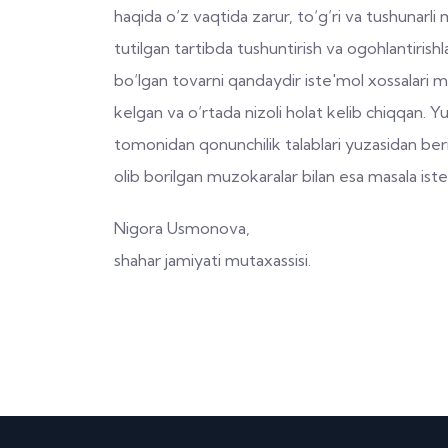
haqida o‘z vaqtida zarur, to‘g‘ri va tushunarl
tutilgan tartibda tushuntirish va ogohlantirish
bo‘lgan tovarni qandaydir iste'mol xossalari mo
kelgan va o‘rtada nizoli holat kelib chiqqan. Y
tomonidan qonunchilik talablari yuzasidan beril
olib borilgan muzokaralar bilan esa masala iste
Nigora Usmonova,
shahar jamiyati mutaxassisi.