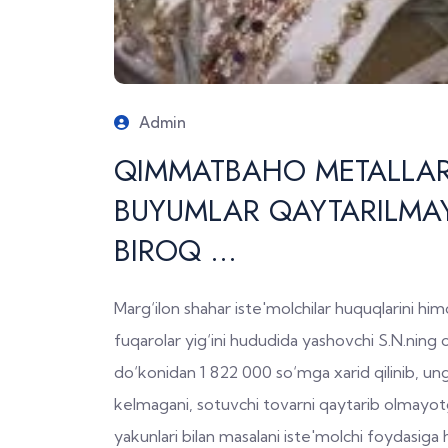
Admin
QIMMATBAHO METALLA
BUYUMLAR QAYTARILMAY
BIROQ ...
Marg‘ilon shahar iste'molchilar huquqlarini hi
fuqarolar yig‘ini hududida yashovchi S.N.ning 
do‘konidan 1 822 000 so‘mga xarid qilinib, ung
kelmagani, sotuvchi tovarni qaytarib olmayotga
yakunlari bilan masalani iste'molchi foydasiga 