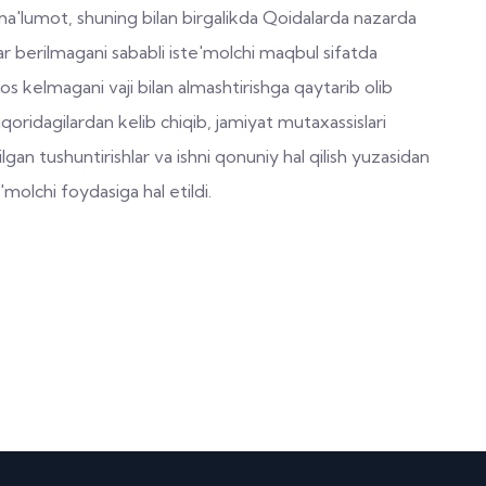
i ma'lumot, shuning bilan birgalikda Qoidalarda nazarda
lar berilmagani sababli iste'molchi maqbul sifatda
s kelmagani vaji bilan almashtirishga qaytarib olib
uqoridagilardan kelib chiqib, jamiyat mutaxassislari
gan tushuntirishlar va ishni qonuniy hal qilish yuzasidan
'molchi foydasiga hal etildi.