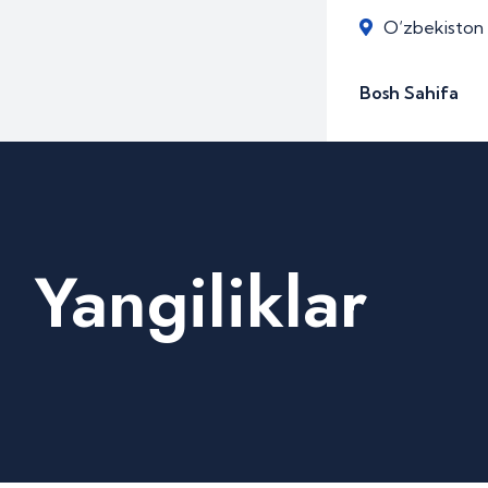
O‘zbekiston R
Bosh Sahifa
Yangiliklar