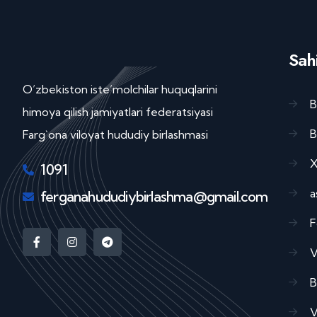
Sahi
O’zbekiston iste’molchilar huquqlarini
B
himoya qilish jamiyatlari federatsiyasi
B
Farg`ona viloyat hududiy birlashmasi
X
1091
a
ferganahududiybirlashma@gmail.com
F
V
B
V