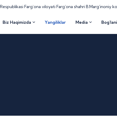
espublikasi Farg`ona viloyati Farg‘ona shahri B.Marg‘inoniy k
Biz Haqimizda
Yangiliklar
Media
Bog'lan