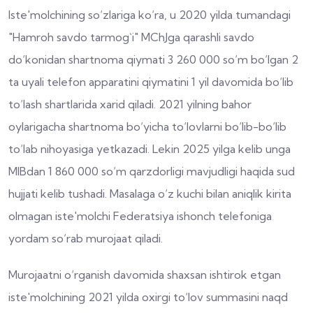
Iste'molchining so‘zlariga ko‘ra, u 2020 yilda tumandagi
"Hamroh savdo tarmog`i" MChJga qarashli savdo
do‘konidan shartnoma qiymati 3 260 000 so‘m bo‘lgan 2
ta uyali telefon apparatini qiymatini 1 yil davomida bo‘lib
to‘lash shartlarida xarid qiladi. 2021 yilning bahor
oylarigacha shartnoma bo‘yicha to‘lovlarni bo‘lib-bo‘lib
to‘lab nihoyasiga yetkazadi. Lekin 2025 yilga kelib unga
MIBdan 1 860 000 so‘m qarzdorligi mavjudligi haqida sud
hujjati kelib tushadi. Masalaga o‘z kuchi bilan aniqlik kirita
olmagan iste'molchi Federatsiya ishonch telefoniga
yordam so‘rab murojaat qiladi.
Murojaatni o‘rganish davomida shaxsan ishtirok etgan
iste'molchining 2021 yilda oxirgi to‘lov summasini naqd