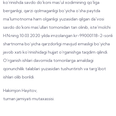
ko‘rinishda savdo do‘koni mas'ul xodimining qo‘liga
berganligi, qarzi qolmaganligi bo‘yicha o‘sha paytda
ma'lumotnoma ham olganligi yuzasidan qilgan da'vosi
savdo do‘koni mas'ullari tomonidan tan olinib, iste'molchi
H.N.ning 10.03.2020 yilda imzolangan kr-99000118-2-sonli
shartnoma bo‘yicha qarzdorligi mavjud emasligi bo‘yicha
javob xati ko‘rinishidagi hujjat o‘rganishga taqdim qilindi.
O‘rganish ishlari davomida tomonlarga amaldagi
qonunchilik talablari yuzasidan tushuntirish va targ‘ibot
ishlari olib borildi.
Hakimjon Hayitov,
tuman jamiyati mutaxassisi.