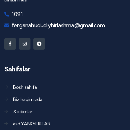
1091
ferganahududiybirlashma@gmail.com
Sahifalar
Bosh sahifa
Biz haqimizda
Xodimlar
asd.YANGILIKLAR