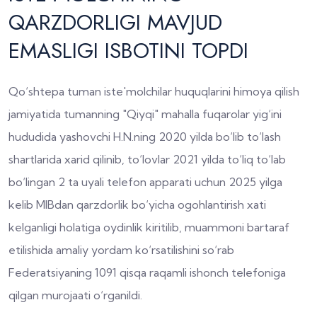
QARZDORLIGI MAVJUD
EMASLIGI ISBOTINI TOPDI
Qo‘shtepa tuman iste'molchilar huquqlarini himoya qilish
jamiyatida tumanning "Qiyqi" mahalla fuqarolar yig‘ini
hududida yashovchi H.N.ning 2020 yilda bo‘lib to‘lash
shartlarida xarid qilinib, to‘lovlar 2021 yilda to‘liq to‘lab
bo‘lingan 2 ta uyali telefon apparati uchun 2025 yilga
kelib MIBdan qarzdorlik bo‘yicha ogohlantirish xati
kelganligi holatiga oydinlik kiritilib, muammoni bartaraf
etilishida amaliy yordam ko‘rsatilishini so‘rab
Federatsiyaning 1091 qisqa raqamli ishonch telefoniga
qilgan murojaati o‘rganildi.