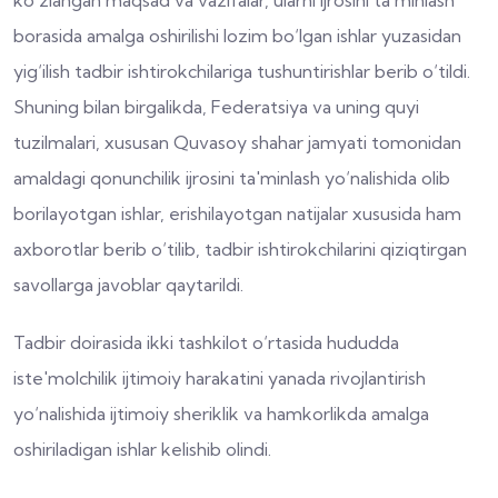
ko‘zlangan maqsad va vazifalar, ularni ijrosini ta'minlash
borasida amalga oshirilishi lozim bo‘lgan ishlar yuzasidan
yig‘ilish tadbir ishtirokchilariga tushuntirishlar berib o‘tildi.
Shuning bilan birgalikda, Federatsiya va uning quyi
tuzilmalari, xususan Quvasoy shahar jamyati tomonidan
amaldagi qonunchilik ijrosini ta'minlash yo‘nalishida olib
borilayotgan ishlar, erishilayotgan natijalar xususida ham
axborotlar berib o‘tilib, tadbir ishtirokchilarini qiziqtirgan
savollarga javoblar qaytarildi.
Tadbir doirasida ikki tashkilot o‘rtasida hududda
iste'molchilik ijtimoiy harakatini yanada rivojlantirish
yo‘nalishida ijtimoiy sheriklik va hamkorlikda amalga
oshiriladigan ishlar kelishib olindi.