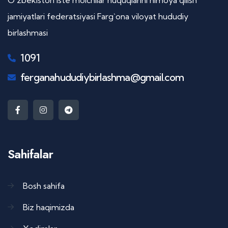
O’zbekiston iste’molchilar huquqlarini himoya qilish
jamiyatlari federatsiyasi Farg`ona viloyat hududiy
birlashmasi
1091
ferganahududiybirlashma@gmail.com
Sahifalar
Bosh sahifa
Biz haqimizda