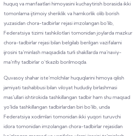
huquq va manfaatlari himoyasini kuchaytirish borasida ikki
tomonlama ijtimoiy sheriklik va hamkorlik olib borish
yuzasidan chora-tadbirlar rejasi imzolangan bo‘lib,
Federatsiya tizimi tashkilotlari tomonidan joylarda mazkur
chora-tadbirlar rejasi bilan belgilab berilgan vazifalarni
ijrosini ta'minlash maqsadida turli shakllarda ma'naviy-
ma'rifiy tadbirlar o‘tkazib borilmoqda.
Quvasoy shahar iste'molchilar huquqlarini himoya qilish
jamiyati tashabbusi bilan viloyat hududiy birlashmasi
mas'ullari ishtirokida tashkillangan tadbir ham shu maqsad
yo‘lida tashkillangan tadbirlardan biri bo‘lib, unda
Federatsiya xodimlari tomonidan ikki yuqori turuvchi
idora tomonidan imzolangan chora-tadbirlar rejasidan