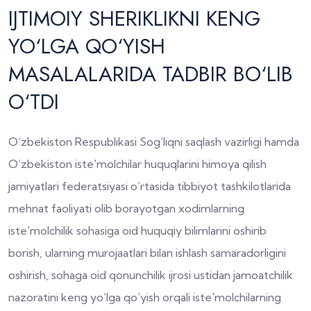
IJTIMOIY SHERIKLIKNI KENG
YO‘LGA QO‘YISH
MASALALARIDA TADBIR BO‘LIB
O‘TDI
O‘zbekiston Respublikasi Sog‘liqni saqlash vazirligi hamda
O‘zbekiston iste'molchilar huquqlarini himoya qilish
jamiyatlari federatsiyasi o‘rtasida tibbiyot tashkilotlarida
mehnat faoliyati olib borayotgan xodimlarning
iste'molchilik sohasiga oid huquqiy bilimlarini oshirib
borish, ularning murojaatlari bilan ishlash samaradorligini
oshirish, sohaga oid qonunchilik ijrosi ustidan jamoatchilik
nazoratini keng yo‘lga qo‘yish orqali iste'molchilarning