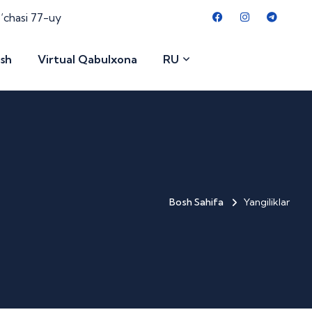
o‘chasi 77-uy
ish
Virtual Qabulxona
RU
Bosh Sahifa
Yangiliklar