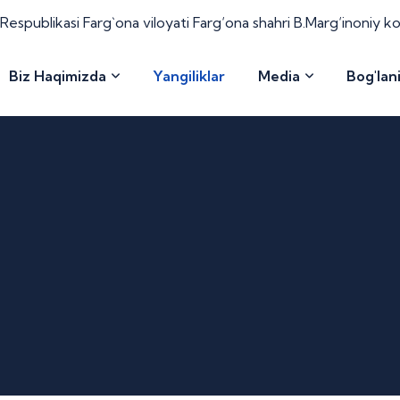
espublikasi Farg`ona viloyati Farg‘ona shahri B.Marg‘inoniy k
Biz Haqimizda
Yangiliklar
Media
Bog'lan