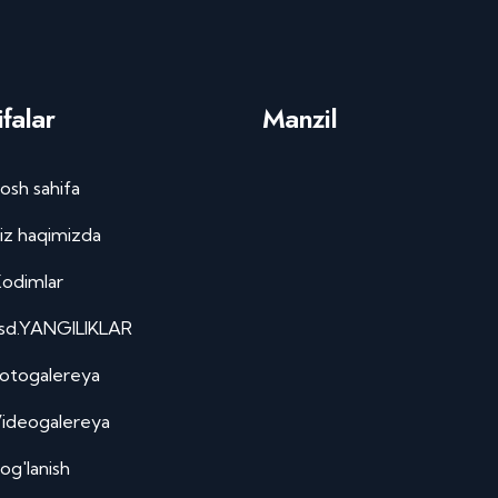
falar
Manzil
osh sahifa
iz haqimizda
odimlar
sd.YANGILIKLAR
otogalereya
ideogalereya
og'lanish