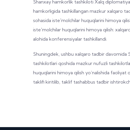
Shanxay hamkorlik tashkiloti Xalq diplomatiya
hamkorligida tashkillangan mazkur xalqaro tad
sohasida iste'molchilar huquqlarini himoya qil
iste'molchilar huquqlarini himoya qilish: xalqa
alohida konferensiyalar tashkillandi.
Shuningdek, ushbu xalqaro tadbir davomida Sh
tashkilotlari qoshida mazkur nufuzli tashkilotla
huquqlarini himoya qilish yo‘nalishida faoliyat o
taklifi kiritilib, taklif tashabbus tadbir ishtiro