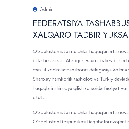
Admin
FEDERATSIYA TASHABBU
XALQARO TADBIR YUKSAK
O‘zbekiston iste'molchilar huquqlarini himoya q
birlashmasi raisi Ahrorjon Raxmonaliev boshchi
mas'ul xodimlaridan iborat delegasiya ko‘hna
Shanxay hamkorlik tashkiloti va Turkiy davlatlar
huquqlarini himoya qilish sohasida faoliyat yurit
etdilar.
O‘zbekiston iste'molchilar huquqlarini himoya q
O‘zbekiston Respublikasi Raqobatni rivojlantiri