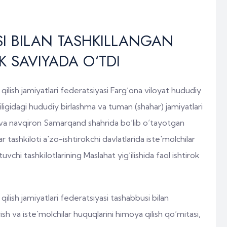
SI BILAN TASHKILLANGAN
 SAVIYADA O‘TDI
ilish jamiyatlari federatsiyasi Farg‘ona viloyat hududiy
ligidagi hududiy birlashma va tuman (shahar) jamiyatlari
 va navqiron Samarqand shahrida bo‘lib o‘tayotgan
 tashkiloti a'zo-ishtirokchi davlatlarida iste'molchilar
uvchi tashkilotlarining Maslahat yig‘ilishida faol ishtirok
ilish jamiyatlari federatsiyasi tashabbusi bilan
sh va iste'molchilar huquqlarini himoya qilish qo‘mitasi,