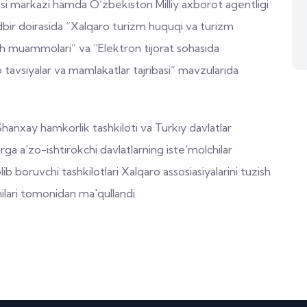
si markazi hamda O‘zbekiston Milliy axborot agentligi
bir doirasida “Xalqaro turizm huquqi va turizm
ish muammolari” va “Elektron tijorat sohasida
ro tavsiyalar va mamlakatlar tajribasi” mavzularida
anxay hamkorlik tashkiloti va Turkiy davlatlar
rga a'zo-ishtirokchi davlatlarning iste'molchilar
lib boruvchi tashkilotlari Xalqaro assosiasiyalarini tuzish
kchilari tomonidan ma'qullandi.