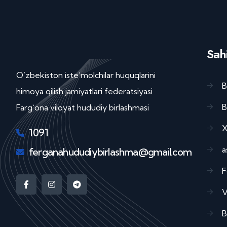
Sahi
O’zbekiston iste’molchilar huquqlarini
B
himoya qilish jamiyatlari federatsiyasi
B
Farg`ona viloyat hududiy birlashmasi
X
1091
a
ferganahududiybirlashma@gmail.com
F
V
B