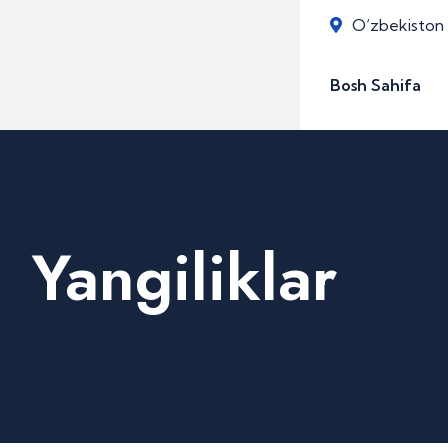
O‘zbekiston R
Bosh Sahifa
Yangiliklar