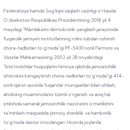
Federatsiya hamda Sog‘liqni saqlash vazirligi o‘rtasida
O‘zbekiston Respublikasi Prezidentining 2018 yil 4
maydagi "Mamlakatni demokratik yangilash jarayonida
fuqarolik jamiyati institutlarining rolini tubdan oshirish
chora-tadbirlari to‘g‘risida"gi PF-5430 sonli Farmoni va
Vazirlar Mahkamasining 2002 yil 28 noyabrdagi
"Iste'molchilar huquqlarini himoya qilishda jamoatchilik
ishtirokini kengaytirish chora-tadbirlari to‘g‘risida"gi 414-
sonli qarori asosida fuqarolar murojaatlari bilan ishlash,
aholining muammolarini tizimli o‘rganish va aniq hal
etilishida samarali jamoatchilik nazoratini o‘rnatilishini
ta'minlash maqsadida ijtimoiy sheriklik va hamkorlik
to‘g‘risida dastur imzolangan. Hozirda joylarda