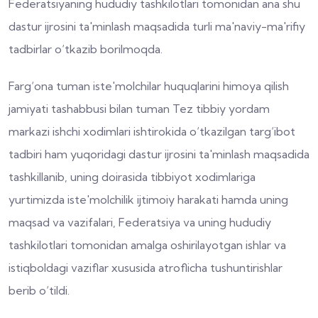
Federatsiyaning hududiy tashkilotlari tomonidan ana shu
dastur ijrosini ta'minlash maqsadida turli ma'naviy-ma'rifiy
tadbirlar o‘tkazib borilmoqda.
Farg‘ona tuman iste'molchilar huquqlarini himoya qilish
jamiyati tashabbusi bilan tuman Tez tibbiy yordam
markazi ishchi xodimlari ishtirokida o‘tkazilgan targ‘ibot
tadbiri ham yuqoridagi dastur ijrosini ta'minlash maqsadida
tashkillanib, uning doirasida tibbiyot xodimlariga
yurtimizda iste'molchilik ijtimoiy harakati hamda uning
maqsad va vazifalari, Federatsiya va uning hududiy
tashkilotlari tomonidan amalga oshirilayotgan ishlar va
istiqboldagi vaziflar xususida atroflicha tushuntirishlar
berib o‘tildi.